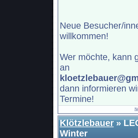
Neue Besucher/inne
willkommen!
Wer möchte, kann g
an
kloetzlebauer@gm
dann informieren wi
Termine!
N
Klötzlebauer
» LE
Winter