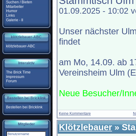
Stammtisch Ulm
Suchen / Bieten
Mitarbeiter
01.09.2025 - 10:02 
Humor
Links
Galerie - II
Unser nächster Ul
klötzlebauer-ABC
findet
klötzlebauer-ABC
am Mo, 14.09. ab 1
Interaktiv
Vereinsheim Ulm (Ei
The Brick Time
Impressum
Forum
Neue Besucher/Inne
Bestellen bei Bricklink
Bestellen bei Bricklink
Keine Kommentare
N
Klötzlebauer
» St
Mitglieder