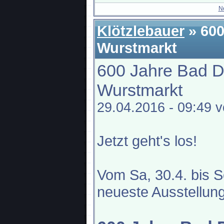
N
Klötzlebauer
» 600
Wurstmarkt
600 Jahre Bad D
Wurstmarkt
29.04.2016 - 09:49 
Jetzt geht's los!
Vom Sa, 30.4. bis S
neueste Ausstellun