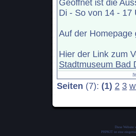
Geöffnet ist die Au
Di - So von 14 - 17 Uh
Auf der Homepage gi
Hier der Link zum V
Stadtmuseum Bad 
N
Seiten
(7):
(1)
2
3
w
Diese Website
PHPKIT ist eine einget