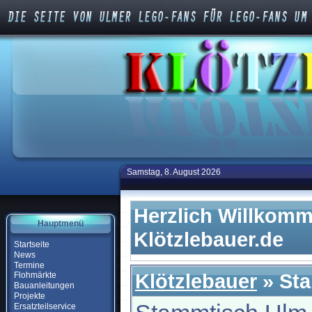
Samstag, 8. August 2026
Herzlich Willkomm
Hauptmenü
Klötzlebauer.de
Startseite
News
Termine
Klötzlebauer
» St
Flohmärkte
Bauanleitungen
Projekte
Ersatzteilservice