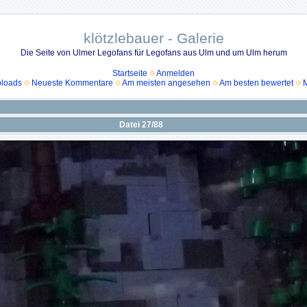
klötzlebauer - Galerie
Die Seite von Ulmer Legofans für Legofans aus Ulm und um Ulm herum
Startseite
Anmelden
ploads
Neueste Kommentare
Am meisten angesehen
Am besten bewertet
M
Datei 27/88