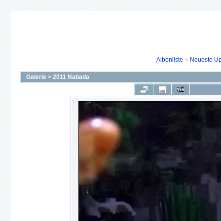
Albenliste
Neueste U
Galerie
>
2011 Nabada