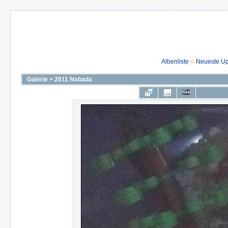
Albenliste
Neueste U
Galerie
>
2011 Nabada