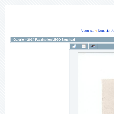
Albenliste
Neueste U
Galerie
>
2014 Faszination LEGO Bruchsal