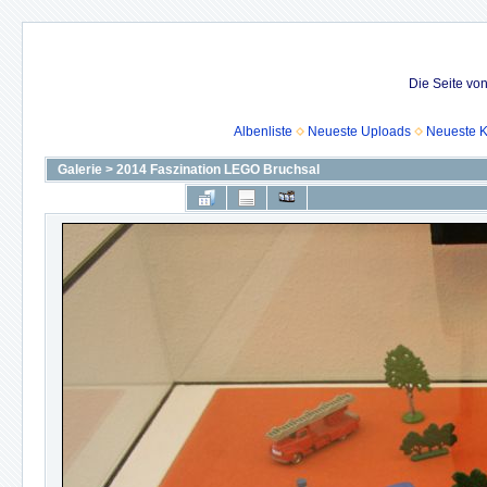
Die Seite vo
Albenliste
Neueste Uploads
Neueste 
Galerie
>
2014 Faszination LEGO Bruchsal