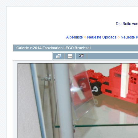
Die Seite vo
Albenliste
Neueste Uploads
Neueste 
Galerie
>
2014 Faszination LEGO Bruchsal