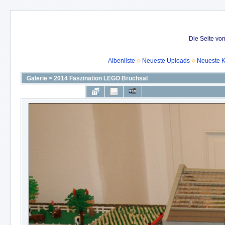
Die Seite vo
Albenliste
Neueste Uploads
Neueste 
Galerie
>
2014 Faszination LEGO Bruchsal