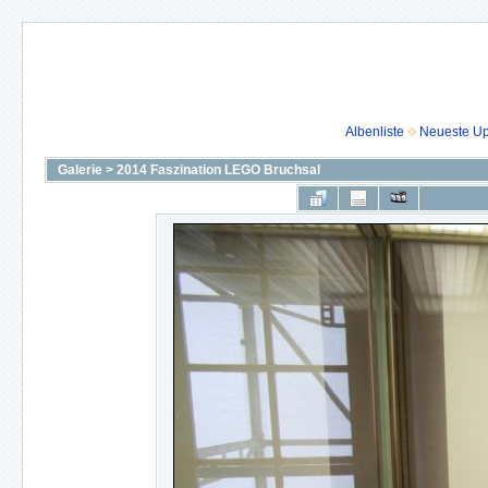
Albenliste
Neueste U
Galerie
>
2014 Faszination LEGO Bruchsal