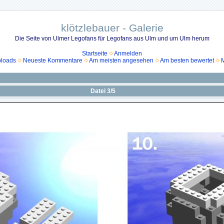
klötzlebauer - Galerie
Die Seite von Ulmer Legofans für Legofans aus Ulm und um Ulm herum
Startseite
Anmelden
ploads
Neueste Kommentare
Am meisten angesehen
Am besten bewertet
M
Datei 3/5