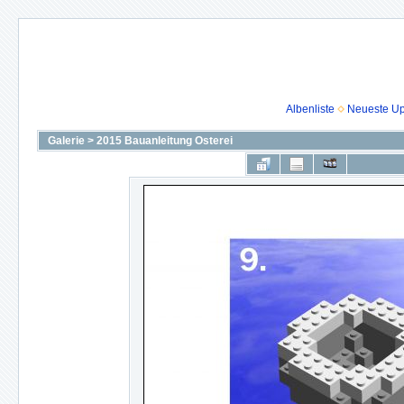
Albenliste
Neueste U
Galerie
>
2015 Bauanleitung Osterei