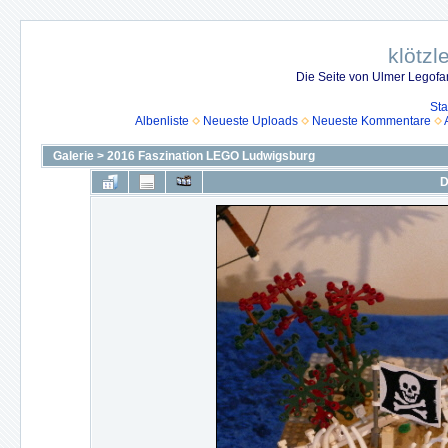
klötzl
Die Seite von Ulmer Legof
Sta
Albenliste
Neueste Uploads
Neueste Kommentare
Galerie
>
2016 Faszination LEGO Ludwigsburg
D