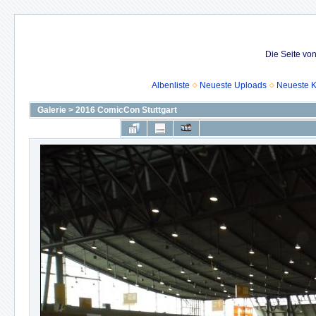
Die Seite vo
Albenliste
Neueste Uploads
Neueste 
Galerie
>
2016 ComicCon Stuttgart