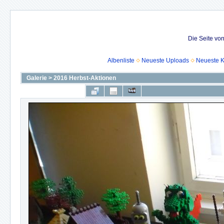
Die Seite vo
Albenliste
Neueste Uploads
Neueste 
Galerie
>
2016 Herbst-Aktionen