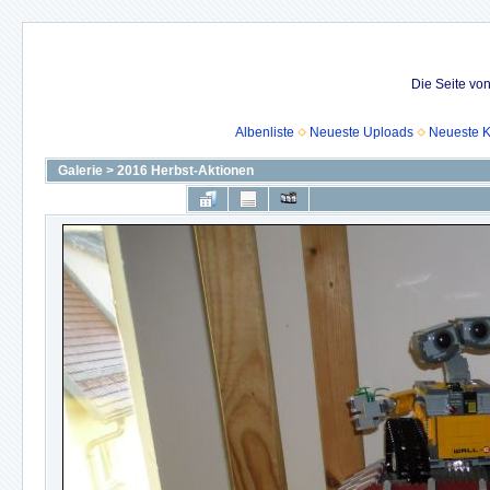
Die Seite vo
Albenliste
Neueste Uploads
Neueste 
Galerie
>
2016 Herbst-Aktionen