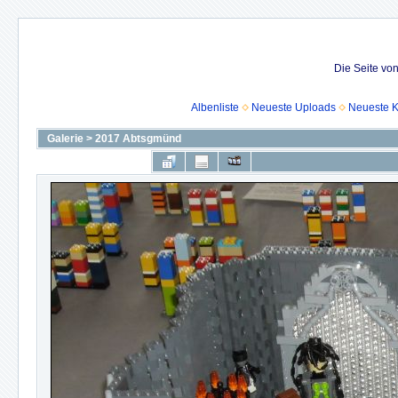
Die Seite vo
Albenliste
Neueste Uploads
Neueste 
Galerie
>
2017 Abtsgmünd