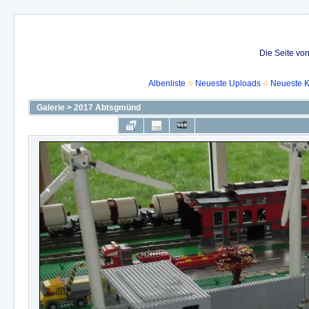
Die Seite vo
Albenliste
Neueste Uploads
Neueste 
Galerie
>
2017 Abtsgmünd