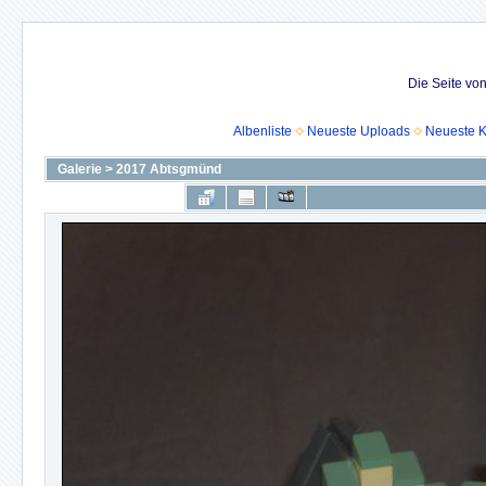
Die Seite vo
Albenliste
Neueste Uploads
Neueste 
Galerie
>
2017 Abtsgmünd