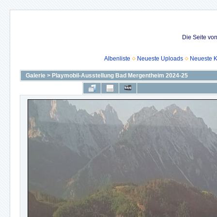
Die Seite vo
Albenliste
Neueste Uploads
Neueste 
Galerie
>
Playmobil-Ausstellung Bad Mergentheim 2024-25