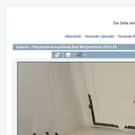
Die Seite vo
Albenliste
Neueste Uploads
Neueste 
Galerie
>
Playmobil-Ausstellung Bad Mergentheim 2024-25