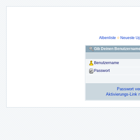
Albenliste
Neueste U
Gib Deinen Benutzername
Benutzername
Passwort
Passwort ve
Aktivierungs-Link n