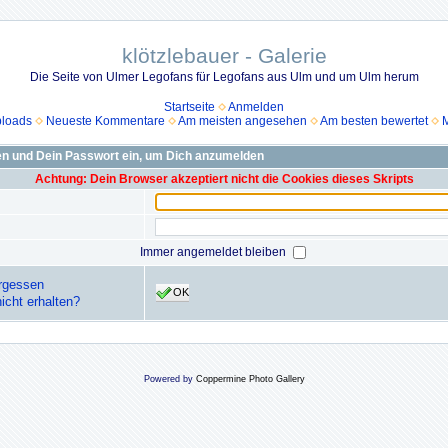
klötzlebauer - Galerie
Die Seite von Ulmer Legofans für Legofans aus Ulm und um Ulm herum
Startseite
Anmelden
ploads
Neueste Kommentare
Am meisten angesehen
Am besten bewertet
M
n und Dein Passwort ein, um Dich anzumelden
Achtung: Dein Browser akzeptiert nicht die Cookies dieses Skripts
Immer angemeldet bleiben
rgessen
OK
icht erhalten?
Powered by
Coppermine Photo Gallery