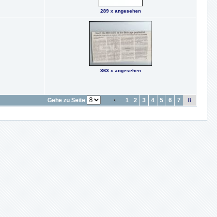
289 x angesehen
363 x angesehen
Gehe zu Seite
1
2
3
4
5
6
7
8