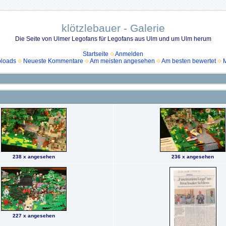
klötzlebauer - Galerie
Die Seite von Ulmer Legofans für Legofans aus Ulm und um Ulm herum
Startseite
Anmelden
ploads
Neueste Kommentare
Am meisten angesehen
Am besten bewertet
M
238 x angesehen
236 x angesehen
227 x angesehen