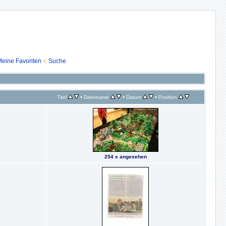
eine Favoriten
Suche
•
•
•
Titel
Dateiname
Datum
Position
254 x angesehen