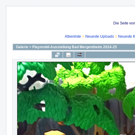
Die Seite vo
Albenliste
Neueste Uploads
Neueste 
Galerie
>
Playmobil-Ausstellung Bad Mergentheim 2024-25