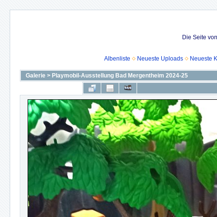
Die Seite vo
Albenliste
Neueste Uploads
Neueste 
Galerie
>
Playmobil-Ausstellung Bad Mergentheim 2024-25