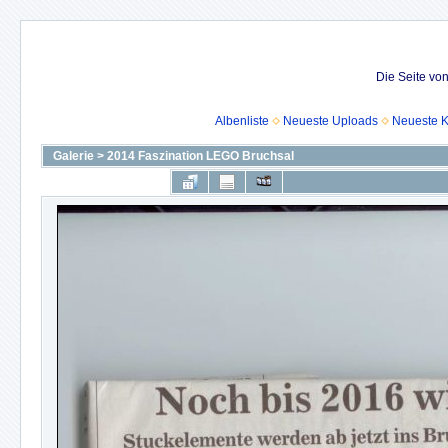
Die Seite vo
Albenliste
Neueste Uploads
Neueste 
Galerie
>
2014 Faszination LEGO Bruchsal