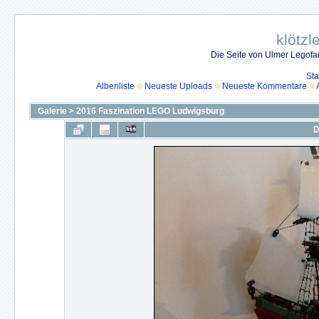
klötzl
Die Seite von Ulmer Legof
Sta
Albenliste
Neueste Uploads
Neueste Kommentare
Galerie
>
2016 Faszination LEGO Ludwigsburg
D