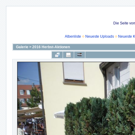
Die Seite vo
Albenliste
Neueste Uploads
Neueste 
Galerie
>
2016 Herbst-Aktionen